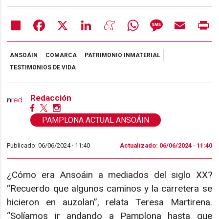
Share
Facebook
X
LinkedIn
Meneame
WhatsApp
Message
Email
Pr
ANSOÁIN
COMARCA
PATRIMONIO INMATERIAL
TESTIMONIOS DE VIDA
Redacción
PAMPLONA ACTUAL ANSOÁIN
Publicado: 06/06/2024 ·
11:40
Actualizado: 06/06/2024 · 11:40
¿Cómo era Ansoáin a mediados del siglo XX?
“Recuerdo que algunos caminos y la carretera se
hicieron en auzolan”, relata Teresa Martirena.
“Solíamos ir andando a Pamplona hasta que