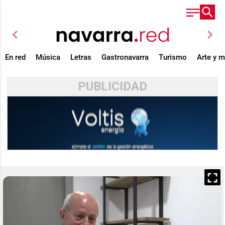
chevron_left
chevron_right
En red
Música
Letras
Gastronavarra
Turismo
Arte y 
PUBLICIDAD