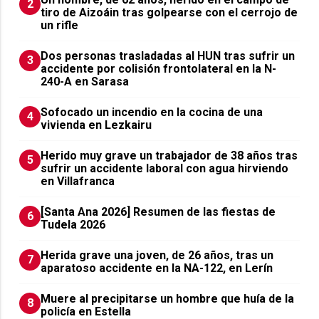
2
tiro de Aizoáin tras golpearse con el cerrojo de
un rifle
​Dos personas trasladadas al HUN tras sufrir un
3
accidente por colisión frontolateral en la N-
240-A en Sarasa
Sofocado un incendio en la cocina de una
4
vivienda en Lezkairu
Herido muy grave un trabajador de 38 años tras
5
sufrir un accidente laboral con agua hirviendo
en Villafranca
[Santa Ana 2026] Resumen de las fiestas de
6
Tudela 2026
Herida grave una joven, de 26 años, tras un
7
aparatoso accidente en la NA-122, en Lerín
Muere al precipitarse un hombre que huía de la
8
policía en Estella