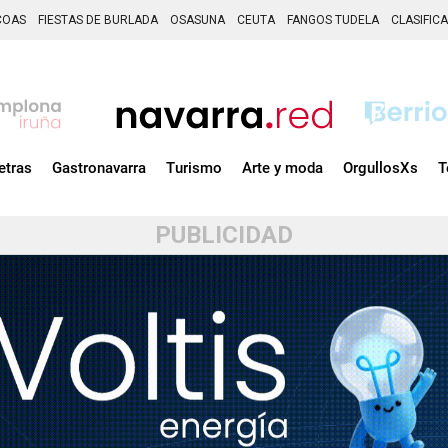
COAS
FIESTAS DE BURLADA
OSASUNA
CEUTA
FANGOS TUDELA
CLASIFIC
etras
Gastronavarra
Turismo
Arte y moda
OrgullosXs
T
PUBLICIDAD