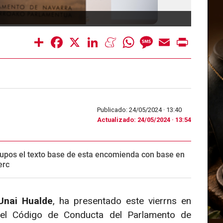
Unai H
Share
Facebook
X
LinkedIn
Meneame
WhatsApp
Message
Email
Print
Publicado: 24/05/2024 ·
13:40
Actualizado: 24/05/2024 · 13:54
grupos el texto base de esta encomienda con base en
erc
Unai Hualde
, ha presentado este vierrns en
del Código de Conducta del Parlamento de