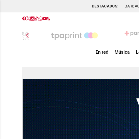
DESTACADOS:
BARBA
chevron_left
En red
Música
L