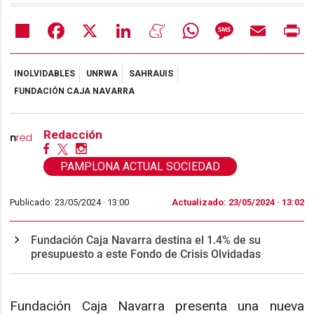
Share
Facebook
X
LinkedIn
Meneame
WhatsApp
Message
Email
Pr
INOLVIDABLES
UNRWA
SAHRAUIS
FUNDACIÓN CAJA NAVARRA
Redacción
PAMPLONA ACTUAL SOCIEDAD
Publicado: 23/05/2024 ·
13:00
Actualizado: 23/05/2024 · 13:02
Fundación Caja Navarra destina el 1.4% de su
presupuesto a este Fondo de Crisis Olvidadas
Fundación Caja Navarra presenta una nueva