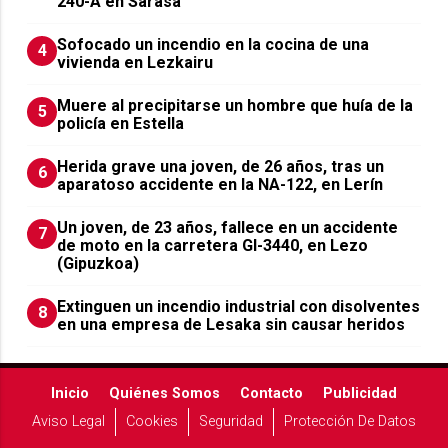
240-A en Sarasa
Sofocado un incendio en la cocina de una
4
vivienda en Lezkairu
Muere al precipitarse un hombre que huía de la
5
policía en Estella
Herida grave una joven, de 26 años, tras un
6
aparatoso accidente en la NA-122, en Lerín
Un joven, de 23 años, fallece en un accidente
7
de moto en la carretera GI-3440, en Lezo
(Gipuzkoa)
Extinguen un incendio industrial con disolventes
8
en una empresa de Lesaka sin causar heridos
Inicio
Quiénes Somos
Contacto
Publicidad
Aviso Legal
Cookies
Seguridad
Protección De Datos