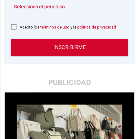
▼
Acepto los
términos de uso
y la
política de privacidad
INSCRIBIRME
PUBLICIDAD