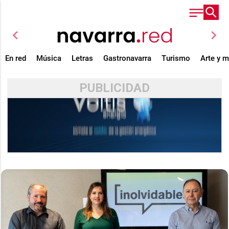
chevron_left
chevron_right
En red
Música
Letras
Gastronavarra
Turismo
Arte y 
PUBLICIDAD