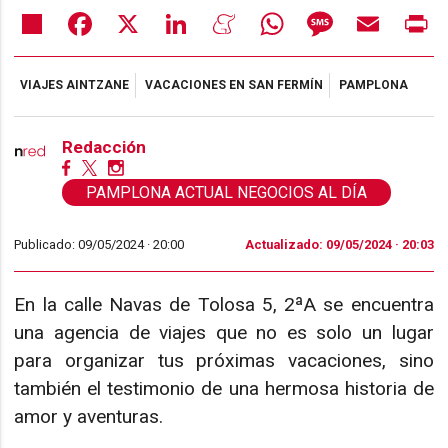
Share
Facebook
X
LinkedIn
Meneame
WhatsApp
Message
Email
Pr
VIAJES AINTZANE
VACACIONES EN SAN FERMÍN
PAMPLONA
Redacción
PAMPLONA ACTUAL NEGOCIOS AL DÍA
Publicado: 09/05/2024 ·
20:00
Actualizado: 09/05/2024 · 20:03
En la calle Navas de Tolosa 5, 2ªA se encuentra
una agencia de viajes que no es solo un lugar
para organizar tus próximas vacaciones, sino
también el testimonio de una hermosa historia de
amor y aventuras.