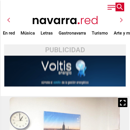
chevron_left
chevron_right
En red
Música
Letras
Gastronavarra
Turismo
Arte y 
PUBLICIDAD