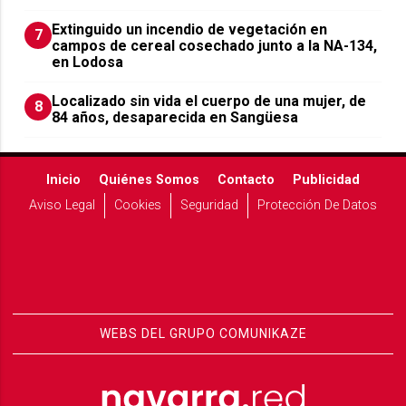
Extinguido un incendio de vegetación en
7
campos de cereal cosechado junto a la NA-134,
en Lodosa
Localizado sin vida el cuerpo de una mujer, de
8
84 años, desaparecida en Sangüesa
Inicio
Quiénes Somos
Contacto
Publicidad
Aviso Legal
Cookies
Seguridad
Protección De Datos
WEBS DEL GRUPO COMUNIKAZE