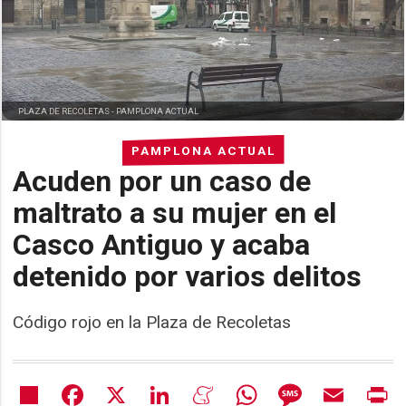
PLAZA DE RECOLETAS -
PAMPLONA ACTUAL
PAMPLONA ACTUAL
Acuden por un caso de
maltrato a su mujer en el
Casco Antiguo y acaba
detenido por varios delitos
Código rojo en la Plaza de Recoletas
Share
Facebook
X
LinkedIn
Meneame
WhatsApp
Message
Email
Pr