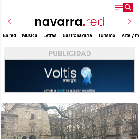
chevron_left
chevron_right
En red
Música
Letras
Gastronavarra
Turismo
Arte y 
PUBLICIDAD