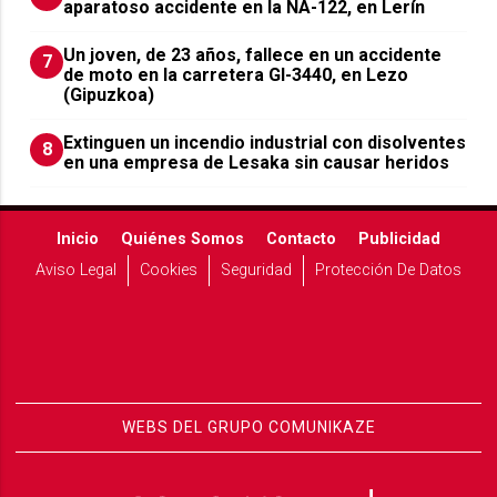
aparatoso accidente en la NA-122, en Lerín
Un joven, de 23 años, fallece en un accidente
7
de moto en la carretera GI-3440, en Lezo
(Gipuzkoa)
Extinguen un incendio industrial con disolventes
8
en una empresa de Lesaka sin causar heridos
Inicio
Quiénes Somos
Contacto
Publicidad
Aviso Legal
Cookies
Seguridad
Protección De Datos
WEBS DEL GRUPO COMUNIKAZE