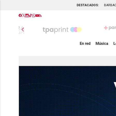
DESTACADOS:
BARBA
chevron_left
En red
Música
L