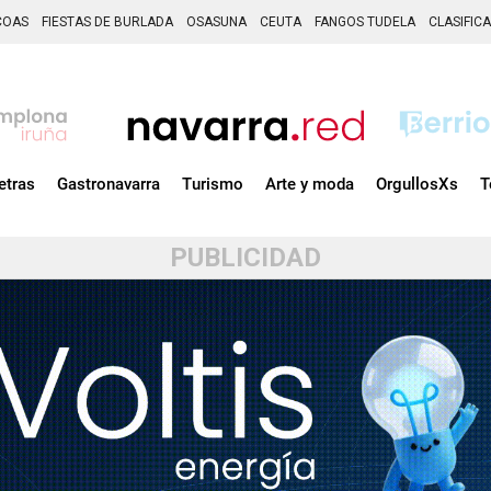
COAS
FIESTAS DE BURLADA
OSASUNA
CEUTA
FANGOS TUDELA
CLASIFIC
etras
Gastronavarra
Turismo
Arte y moda
OrgullosXs
T
PUBLICIDAD