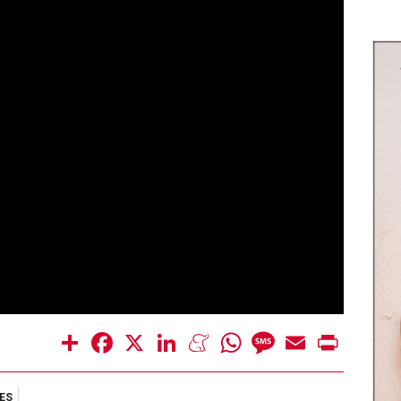
Share
Facebook
X
LinkedIn
Meneame
WhatsApp
Message
Email
Print
ES