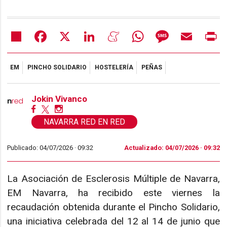
Share
Facebook
X
LinkedIn
Meneame
WhatsApp
Message
Email
Pr
EM
PINCHO SOLIDARIO
HOSTELERÍA
PEÑAS
Jokin Vivanco
NAVARRA RED EN RED
Publicado: 04/07/2026 ·
09:32
Actualizado: 04/07/2026 · 09:32
La Asociación de Esclerosis Múltiple de Navarra,
EM Navarra, ha recibido este viernes la
recaudación obtenida durante el Pincho Solidario,
una iniciativa celebrada del 12 al 14 de junio que