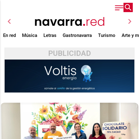
chevron_left
chevron_right
En red
Música
Letras
Gastronavarra
Turismo
Arte y 
PUBLICIDAD