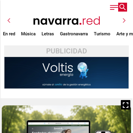
chevron_left
chevron_right
En red
Música
Letras
Gastronavarra
Turismo
Arte y 
PUBLICIDAD