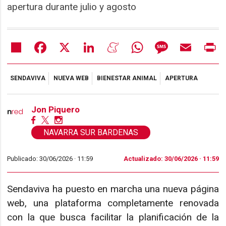
apertura durante julio y agosto
Share
Facebook
X
LinkedIn
Meneame
WhatsApp
Message
Email
Pr
SENDAVIVA
NUEVA WEB
BIENESTAR ANIMAL
APERTURA
Jon Piquero
NAVARRA SUR BARDENAS
Publicado: 30/06/2026 ·
11:59
Actualizado: 30/06/2026 · 11:59
Sendaviva ha puesto en marcha una nueva página
web, una plataforma completamente renovada
con la que busca facilitar la planificación de la