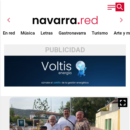
chevron_left
chevron_right
En red
Música
Letras
Gastronavarra
Turismo
Arte y 
PUBLICIDAD