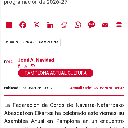
programación de 2026-27
Share
Facebook
X
LinkedIn
Meneame
WhatsApp
Message
Email
Pr
COROS
FCNAE
PAMPLONA
José A. Navidad
PAMPLONA ACTUAL CULTURA
Publicado: 23/06/2026 ·
09:37
Actualizado: 23/06/2026 · 09:37
La Federación de Coros de Navarra-Nafarroako
Abesbatzen Elkartea ha celebrado este viernes su
Asamblea Anual en Pamplona en un encuentro