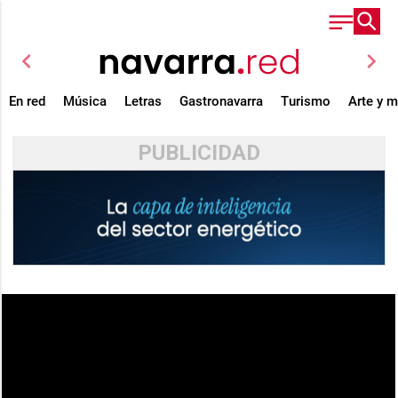
chevron_left
chevron_right
En red
Música
Letras
Gastronavarra
Turismo
Arte y 
PUBLICIDAD