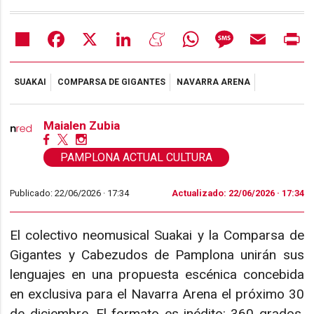
Share
Facebook
X
LinkedIn
Meneame
WhatsApp
Message
Email
Pr
SUAKAI
COMPARSA DE GIGANTES
NAVARRA ARENA
Maialen Zubia
PAMPLONA ACTUAL CULTURA
Publicado: 22/06/2026 ·
17:34
Actualizado: 22/06/2026 · 17:34
El colectivo neomusical Suakai y la Comparsa de
Gigantes y Cabezudos de Pamplona unirán sus
lenguajes en una propuesta escénica concebida
en exclusiva para el Navarra Arena el próximo 30
de diciembre. El formato es inédito: 360 grados,