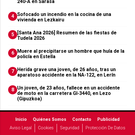
240-A en Sarasa
Sofocado un incendio en la cocina de una
4
vivienda en Lezkairu
[Santa Ana 2026] Resumen de las fiestas de
5
Tudela 2026
Muere al precipitarse un hombre que huía de la
6
policía en Estella
Herida grave una joven, de 26 años, tras un
7
aparatoso accidente en la NA-122, en Lerín
Un joven, de 23 años, fallece en un accidente
8
de moto en la carretera GI-3440, en Lezo
(Gipuzkoa)
Inicio
Quiénes Somos
Contacto
Publicidad
Aviso Legal
Cookies
Seguridad
Protección De Datos