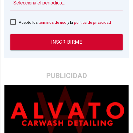
▼
Acepto los
términos de uso
y la
política de privacidad
INSCRIBIRME
PUBLICIDAD