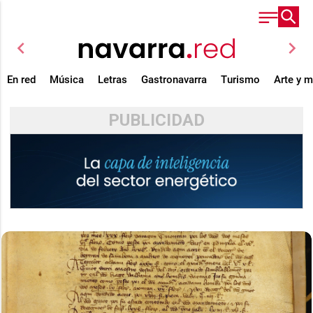
chevron_left
chevron_right
En red
Música
Letras
Gastronavarra
Turismo
Arte y 
PUBLICIDAD