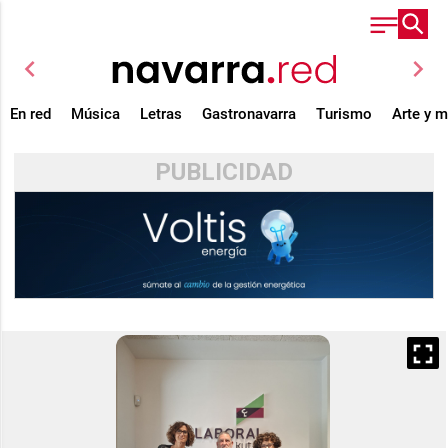
chevron_left
chevron_right
En red
Música
Letras
Gastronavarra
Turismo
Arte y 
PUBLICIDAD