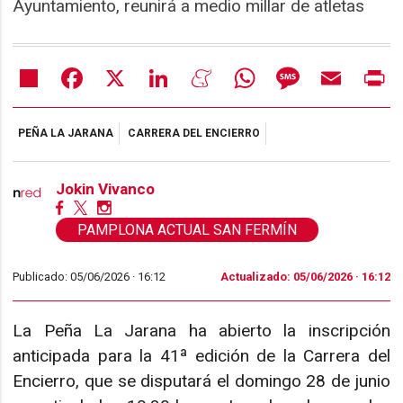
Ayuntamiento, reunirá a medio millar de atletas
Share
Facebook
X
LinkedIn
Meneame
WhatsApp
Message
Email
Pr
PEÑA LA JARANA
CARRERA DEL ENCIERRO
Jokin Vivanco
PAMPLONA ACTUAL SAN FERMÍN
Publicado: 05/06/2026 ·
16:12
Actualizado: 05/06/2026 · 16:12
La Peña La Jarana ha abierto la inscripción
anticipada para la 41ª edición de la Carrera del
Encierro, que se disputará el domingo 28 de junio