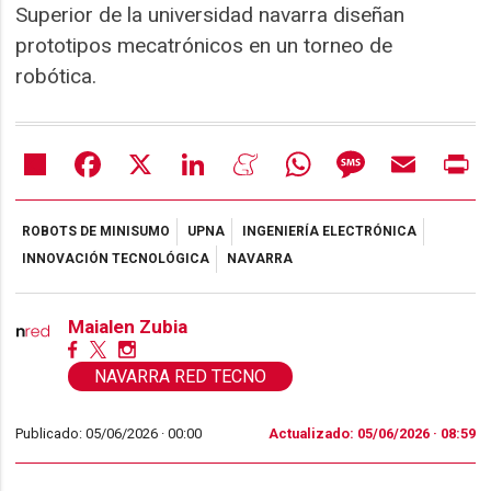
Superior de la universidad navarra diseñan
prototipos mecatrónicos en un torneo de
robótica.
Share
Facebook
X
LinkedIn
Meneame
WhatsApp
Message
Email
Pr
ROBOTS DE MINISUMO
UPNA
INGENIERÍA ELECTRÓNICA
INNOVACIÓN TECNOLÓGICA
NAVARRA
Maialen Zubia
NAVARRA RED TECNO
Publicado: 05/06/2026 ·
00:00
Actualizado: 05/06/2026 · 08:59