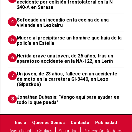
accidente por colisión frontolateral en la N-
240-A en Sarasa
Sofocado un incendio en la cocina de una
4
vivienda en Lezkairu
Muere al precipitarse un hombre que huía de la
5
policía en Estella
Herida grave una joven, de 26 años, tras un
6
aparatoso accidente en la NA-122, en Lerín
Un joven, de 23 años, fallece en un accidente
7
de moto en la carretera GI-3440, en Lezo
(Gipuzkoa)
Jonathan Dubasin: "Vengo aquí para ayudar en
8
todo lo que pueda"
Inicio
Quiénes Somos
Contacto
Publicidad
Aviso Legal
Cookies
Seguridad
Protección De Datos