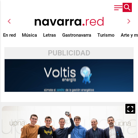
chevron_left
chevron_right
En red
Música
Letras
Gastronavarra
Turismo
Arte y 
PUBLICIDAD