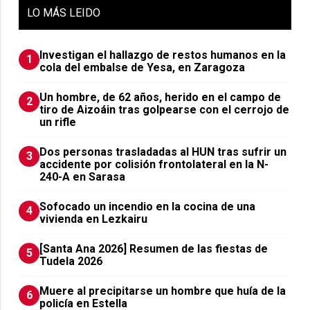
LO
MÁS LEIDO
Investigan el hallazgo de restos humanos en la
1
cola del embalse de Yesa, en Zaragoza
Un hombre, de 62 años, herido en el campo de
2
tiro de Aizoáin tras golpearse con el cerrojo de
un rifle
​Dos personas trasladadas al HUN tras sufrir un
3
accidente por colisión frontolateral en la N-
240-A en Sarasa
Sofocado un incendio en la cocina de una
4
vivienda en Lezkairu
[Santa Ana 2026] Resumen de las fiestas de
5
Tudela 2026
Muere al precipitarse un hombre que huía de la
6
policía en Estella