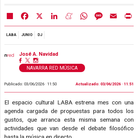
Share
Facebook
X
LinkedIn
Meneame
WhatsApp
Message
Email
Pr
LABA
JUNIO
DJ
José A. Navidad
NAVARRA RED MÚSICA
Publicado: 03/06/2026 ·
11:50
Actualizado: 03/06/2026 · 11:51
El espacio cultural LABA estrena mes con una
agenda cargada de propuestas para todos los
gustos, que arranca esta misma semana con
actividades que van desde el debate filosófico
hasta la música en directo.