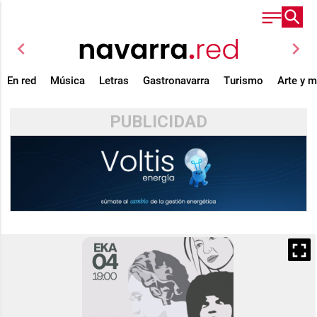
chevron_left
chevron_right
En red
Música
Letras
Gastronavarra
Turismo
Arte y 
PUBLICIDAD