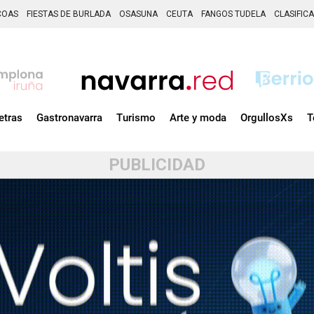
COAS
FIESTAS DE BURLADA
OSASUNA
CEUTA
FANGOS TUDELA
CLASIFIC
etras
Gastronavarra
Turismo
Arte y moda
OrgullosXs
T
PUBLICIDAD