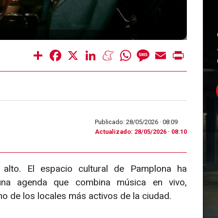
Share
Facebook
X
LinkedIn
Meneame
WhatsApp
Message
Email
Print
Publicado: 28/05/2026 ·
08:09
Actualizado: 28/05/2026 · 08:10
lto. El espacio cultural de Pamplona ha
na agenda que combina música en vivo,
no de los locales más activos de la ciudad.