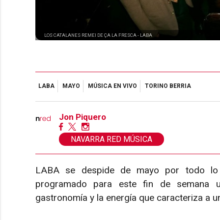
LOS CATALANES REMEI DE ÇA LA FRESCA -
LABA
LABA
MAYO
MÚSICA EN VIVO
TORINO BERRIA
Jon Piquero
NAVARRA RED MÚSICA
LABA se despide de mayo por todo lo a
programado para este fin de semana u
gastronomía y la energía que caracteriza a u