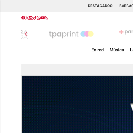
DESTACADOS:
BARBA
chevron_left
En red
Música
L