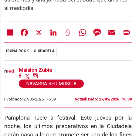
al mediodía
Share
Facebook
X
LinkedIn
Meneame
WhatsApp
Message
Email
Pr
IRUÑA ROCK
CIUDADELA
Maialen Zubia
NAVARRA RED MÚSICA
Publicado: 27/05/2026 ·
16:39
Actualizado: 27/05/2026 · 16:39
Pamplona huele a festival. Este jueves por la
noche, los últimos preparativos en la Ciudadela
darán paso a lo que promete ser uno de los fines