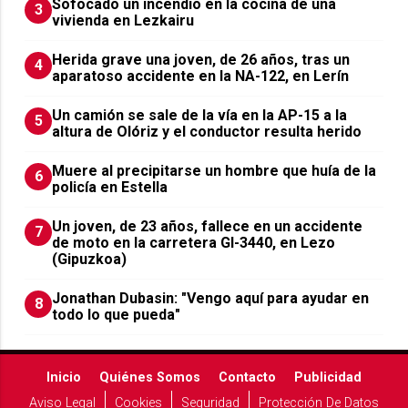
Sofocado un incendio en la cocina de una
3
vivienda en Lezkairu
Herida grave una joven, de 26 años, tras un
4
aparatoso accidente en la NA-122, en Lerín
Un camión se sale de la vía en la AP-15 a la
5
altura de Olóriz y el conductor resulta herido
Muere al precipitarse un hombre que huía de la
6
policía en Estella
Un joven, de 23 años, fallece en un accidente
7
de moto en la carretera GI-3440, en Lezo
(Gipuzkoa)
Jonathan Dubasin: "Vengo aquí para ayudar en
8
todo lo que pueda"
Inicio
Quiénes Somos
Contacto
Publicidad
Aviso Legal
Cookies
Seguridad
Protección De Datos