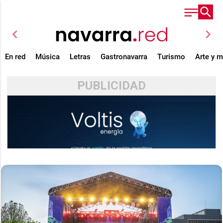
chevron_left
chevron_right
En red
Música
Letras
Gastronavarra
Turismo
Arte y 
PUBLICIDAD