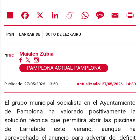
Share
Facebook
X
LinkedIn
Meneame
WhatsApp
Message
Email
Pr
PSN
LARRABIDE
SOTO DE LEZKAIRU
Maialen Zubia
PAMPLONA ACTUAL PAMPLONA
Publicado: 27/05/2026 ·
13:50
Actualizado: 27/05/2026 · 14:30
El grupo municipal socialista en el Ayuntamiento
de Pamplona ha valorado positivamente la
solución técnica que permitirá abrir las piscinas
de Larrabide este verano, aunque ha
aprovechado el anuncio para advertir del déficit