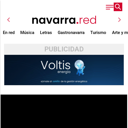
chevron_left
chevron_right
En red
Música
Letras
Gastronavarra
Turismo
Arte y 
PUBLICIDAD