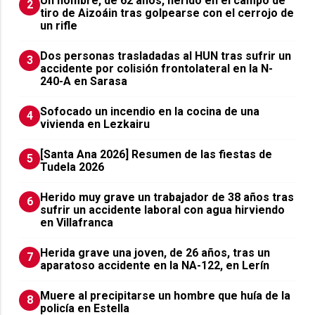
Un hombre, de 62 años, herido en el campo de
2
tiro de Aizoáin tras golpearse con el cerrojo de
un rifle
​Dos personas trasladadas al HUN tras sufrir un
3
accidente por colisión frontolateral en la N-
240-A en Sarasa
Sofocado un incendio en la cocina de una
4
vivienda en Lezkairu
[Santa Ana 2026] Resumen de las fiestas de
5
Tudela 2026
Herido muy grave un trabajador de 38 años tras
6
sufrir un accidente laboral con agua hirviendo
en Villafranca
Herida grave una joven, de 26 años, tras un
7
aparatoso accidente en la NA-122, en Lerín
Muere al precipitarse un hombre que huía de la
8
policía en Estella