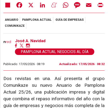
Share
Facebook
X
LinkedIn
Meneame
WhatsApp
Message
Email
Pr
ANUARIO
PAMPLONA ACTUAL
GUÍA DE EMPRESAS
COMUNIKAZE
José A. Navidad
PAMPLONA ACTUAL NEGOCIOS AL DÍA
Publicado: 17/05/2026 ·
08:19
Actualizado: 17/05/2026 · 08:32
Dos revistas en una. Así presenta el grupo
Comunikaze su nuevo Anuario de Pamplona
Actual 25/26, una publicación impresa y digital
que combina el repaso informativo del año con la
guía de empresas y negocios más completa de la