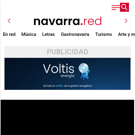
chevron_left
chevron_right
En red
Música
Letras
Gastronavarra
Turismo
Arte y 
PUBLICIDAD