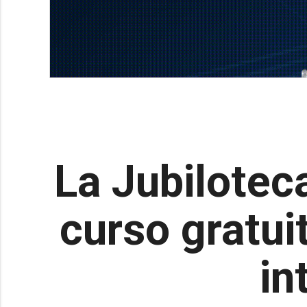
La Jubilotec
curso gratui
in