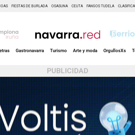
COAS
FIESTAS DE BURLADA
OSASUNA
CEUTA
FANGOS TUDELA
CLASIFIC
etras
Gastronavarra
Turismo
Arte y moda
OrgullosXs
T
PUBLICIDAD