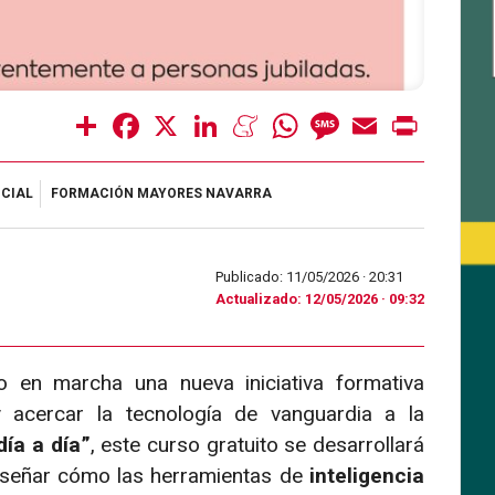
Share
Facebook
X
LinkedIn
Meneame
WhatsApp
Message
Email
Print
ICIAL
FORMACIÓN MAYORES NAVARRA
Publicado: 11/05/2026 ·
20:31
Actualizado: 12/05/2026 · 09:32
 en marcha una nueva iniciativa formativa
 acercar la tecnología de vanguardia a la
día a día”
, este curso gratuito se desarrollará
enseñar cómo las herramientas de
inteligencia