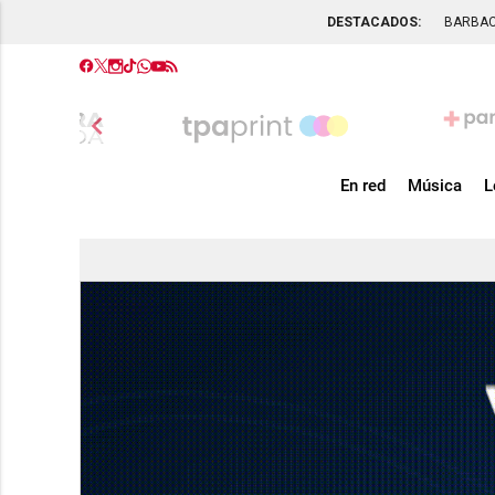
DESTACADOS:
BARBA
chevron_left
En red
Música
L