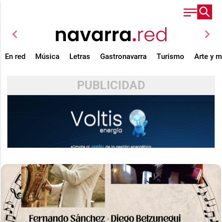
chevron_left
chevron_right
En red
Música
Letras
Gastronavarra
Turismo
Arte y 
PUBLICIDAD