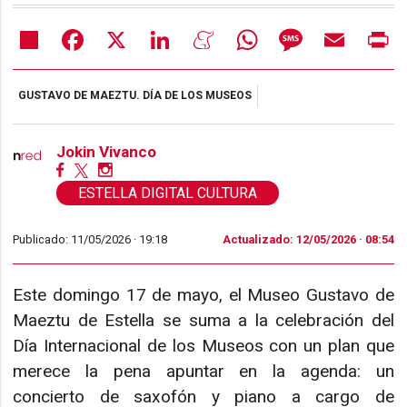
Share
Facebook
X
LinkedIn
Meneame
WhatsApp
Message
Email
Pr
GUSTAVO DE MAEZTU. DÍA DE LOS MUSEOS
Jokin Vivanco
ESTELLA DIGITAL CULTURA
Publicado: 11/05/2026 ·
19:18
Actualizado: 12/05/2026 · 08:54
Este domingo 17 de mayo, el Museo Gustavo de
Maeztu de Estella se suma a la celebración del
Día Internacional de los Museos con un plan que
merece la pena apuntar en la agenda: un
concierto de saxofón y piano a cargo de