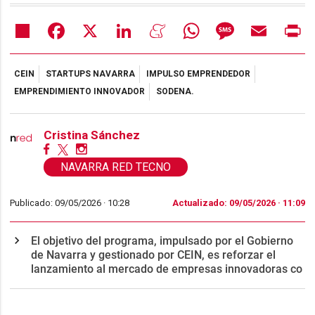
Share
Facebook
X
LinkedIn
Meneame
WhatsApp
Message
Email
Pr
CEIN
STARTUPS NAVARRA
IMPULSO EMPRENDEDOR
EMPRENDIMIENTO INNOVADOR
SODENA.
Cristina Sánchez
NAVARRA RED TECNO
Publicado: 09/05/2026 ·
10:28
Actualizado: 09/05/2026 · 11:09
El objetivo del programa, impulsado por el Gobierno
de Navarra y gestionado por CEIN, es reforzar el
lanzamiento al mercado de empresas innovadoras co