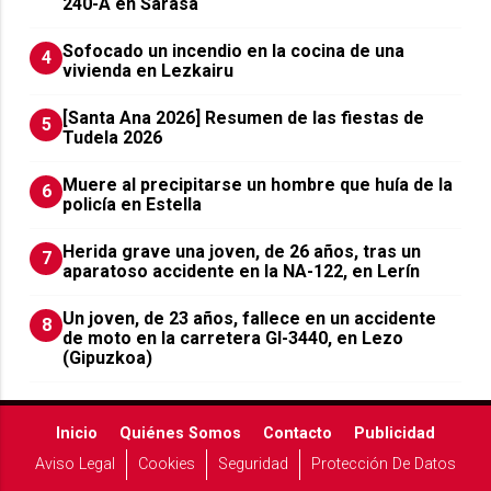
240-A en Sarasa
Sofocado un incendio en la cocina de una
4
vivienda en Lezkairu
[Santa Ana 2026] Resumen de las fiestas de
5
Tudela 2026
Muere al precipitarse un hombre que huía de la
6
policía en Estella
Herida grave una joven, de 26 años, tras un
7
aparatoso accidente en la NA-122, en Lerín
Un joven, de 23 años, fallece en un accidente
8
de moto en la carretera GI-3440, en Lezo
(Gipuzkoa)
Inicio
Quiénes Somos
Contacto
Publicidad
Aviso Legal
Cookies
Seguridad
Protección De Datos