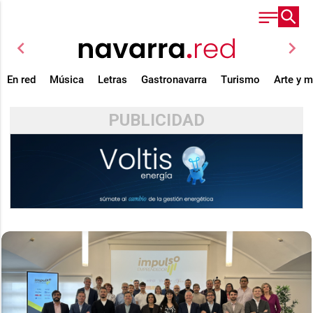
chevron_left
chevron_right
En red
Música
Letras
Gastronavarra
Turismo
Arte y 
PUBLICIDAD