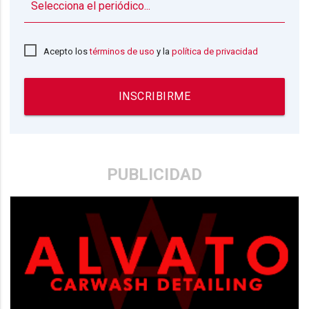
▼
Acepto los
términos de uso
y la
política de privacidad
INSCRIBIRME
PUBLICIDAD