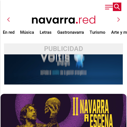
chevron_left
chevron_right
En red
Música
Letras
Gastronavarra
Turismo
Arte y 
PUBLICIDAD