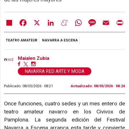
Share
Facebook
X
LinkedIn
Meneame
WhatsApp
Message
Email
Pr
TEATRO AMATEUR
NAVARRA A ESCENA
Maialen Zubia
NAVARRA RED ARTE Y MODA
Publicado: 08/05/2026 ·
08:21
Actualizado: 08/05/2026 · 08:24
Once funciones, cuatro sedes y un mes entero de
teatro amateur navarro en los Civivox de
Pamplona. La segunda edición del Festival
Navarra a Escena arranca esta tarde y convierte