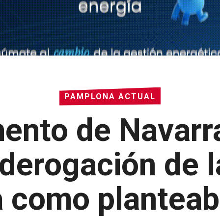
PAMPLONA ACTUAL
mento de Navarr
 derogación de la
a como plantea