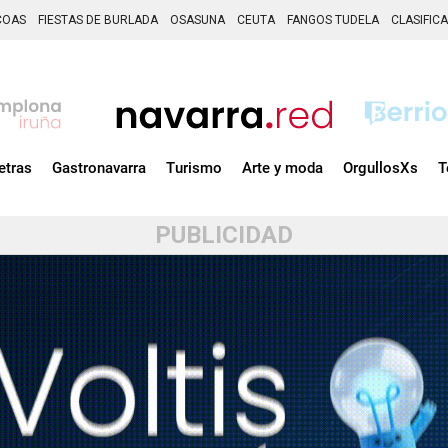
COAS
FIESTAS DE BURLADA
OSASUNA
CEUTA
FANGOS TUDELA
CLASIFIC
etras
Gastronavarra
Turismo
Arte y moda
OrgullosXs
T
PUBLICIDAD