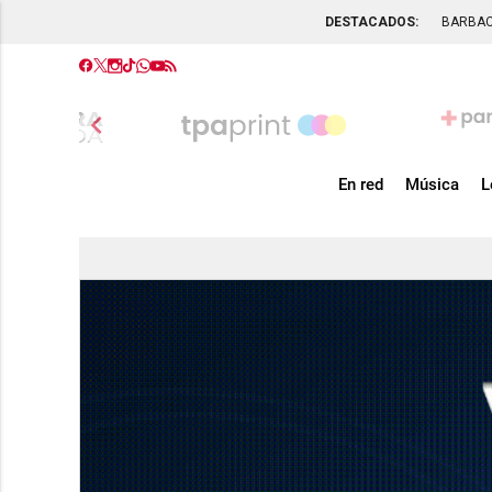
DESTACADOS:
BARBA
chevron_left
En red
Música
L