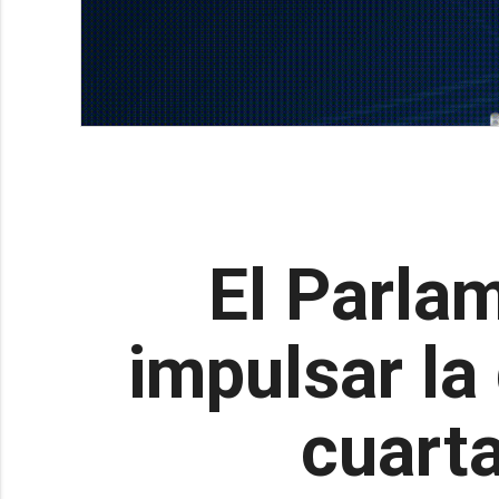
El Parla
impulsar la
cuart