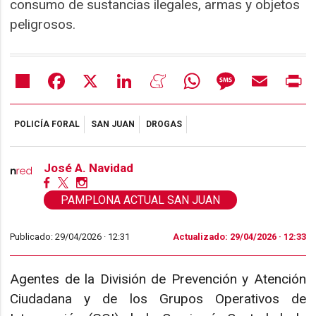
consumo de sustancias ilegales, armas y objetos
peligrosos.
Share
Facebook
X
LinkedIn
Meneame
WhatsApp
Message
Email
Pr
POLICÍA FORAL
SAN JUAN
DROGAS
José A. Navidad
PAMPLONA ACTUAL SAN JUAN
Publicado: 29/04/2026 ·
12:31
Actualizado: 29/04/2026 · 12:33
Agentes de la División de Prevención y Atención
Ciudadana y de los Grupos Operativos de