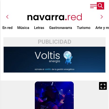
chevron_left
chevron_right
En red
Música
Letras
Gastronavarra
Turismo
Arte y 
PUBLICIDAD