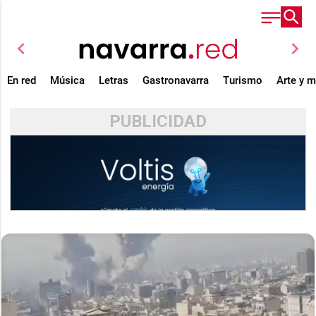
chevron_left
chevron_right
En red
Música
Letras
Gastronavarra
Turismo
Arte y 
PUBLICIDAD