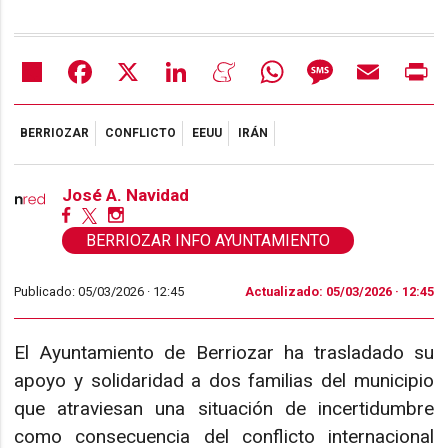
Share
Facebook
X
LinkedIn
Meneame
WhatsApp
Message
Email
Pr
BERRIOZAR
CONFLICTO
EEUU
IRÁN
José A. Navidad
BERRIOZAR INFO AYUNTAMIENTO
Publicado: 05/03/2026 ·
12:45
Actualizado: 05/03/2026 · 12:45
El Ayuntamiento de Berriozar ha trasladado su
apoyo y solidaridad a dos familias del municipio
que atraviesan una situación de incertidumbre
como consecuencia del conflicto internacional