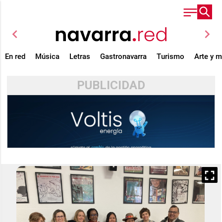
chevron_left
chevron_right
En red
Música
Letras
Gastronavarra
Turismo
Arte y 
PUBLICIDAD