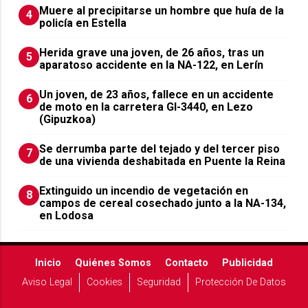
Muere al precipitarse un hombre que huía de la
4
policía en Estella
Herida grave una joven, de 26 años, tras un
5
aparatoso accidente en la NA-122, en Lerín
Un joven, de 23 años, fallece en un accidente
6
de moto en la carretera GI-3440, en Lezo
(Gipuzkoa)
Se derrumba parte del tejado y del tercer piso
7
de una vivienda deshabitada en Puente la Reina
Extinguido un incendio de vegetación en
8
campos de cereal cosechado junto a la NA-134,
en Lodosa
Inicio
Quiénes Somos
Contacto
Publicidad
Aviso Legal
Cookies
Seguridad
Protección De Datos