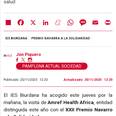
salud
Share
Facebook
X
LinkedIn
Meneame
WhatsApp
Message
Email
Pr
IES BIURDANA
PREMIO NAVARRA A LA SOLIDARIDAD
Jon Piquero
PAMPLONA ACTUAL SOCIEDAD
Publicado: 20/11/2025 ·
12:20
Actualizado: 20/11/2025 · 12:20
El IES Biurdana ha acogido este jueves por la
mañana, la visita de
Amref Health Africa
, entidad
distinguida este año con el
XXII Premio Navarro