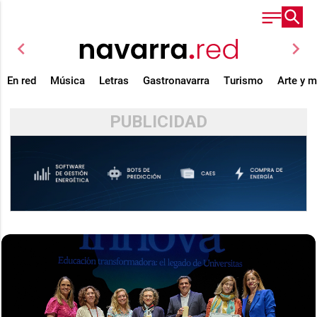
chevron_left
chevron_right
En red
Música
Letras
Gastronavarra
Turismo
Arte y 
PUBLICIDAD