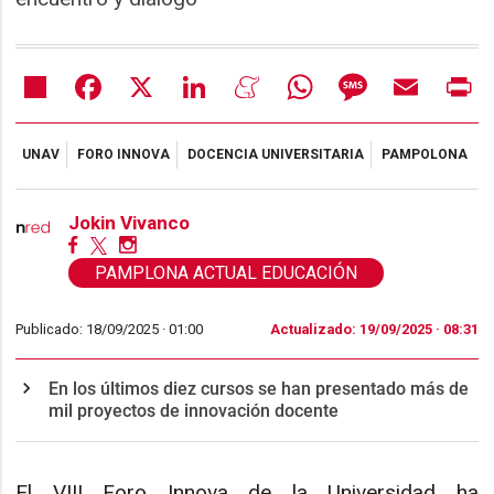
Share
Facebook
X
LinkedIn
Meneame
WhatsApp
Message
Email
Pr
UNAV
FORO INNOVA
DOCENCIA UNIVERSITARIA
PAMPOLONA
Jokin Vivanco
PAMPLONA ACTUAL EDUCACIÓN
Publicado: 18/09/2025 ·
01:00
Actualizado: 19/09/2025 · 08:31
En los últimos diez cursos se han presentado más de
mil proyectos de innovación docente
El VIII Foro Innova de la Universidad ha