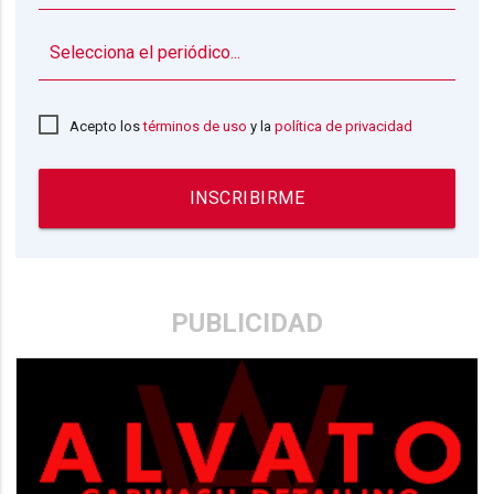
▼
Acepto los
términos de uso
y la
política de privacidad
INSCRIBIRME
PUBLICIDAD