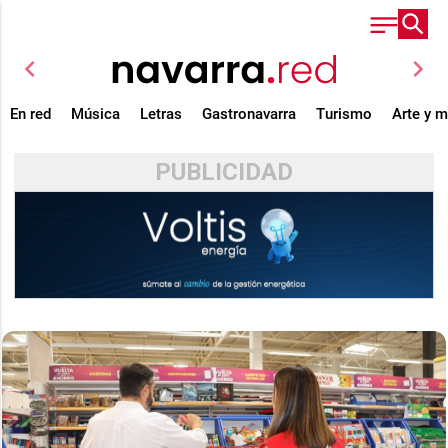
chevron_left
chevron_right
En red
Música
Letras
Gastronavarra
Turismo
Arte y 
PUBLICIDAD