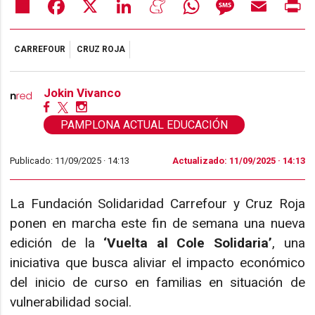
Share
Facebook
X
LinkedIn
Meneame
WhatsApp
Message
Email
Pr
CARREFOUR
CRUZ ROJA
Jokin Vivanco
PAMPLONA ACTUAL EDUCACIÓN
Publicado: 11/09/2025 ·
14:13
Actualizado: 11/09/2025 · 14:13
La Fundación Solidaridad Carrefour y Cruz Roja
ponen en marcha este fin de semana una nueva
edición de la
‘Vuelta al Cole Solidaria’
, una
iniciativa que busca aliviar el impacto económico
del inicio de curso en familias en situación de
vulnerabilidad social.