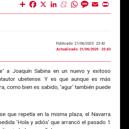
Share
Facebook
X
LinkedIn
Meneame
WhatsApp
Message
Email
Print
Publicado: 21/06/2025 ·
23:42
Actualizado: 21/06/2025 · 23:43
ur' a Joaquín Sabina en un nuevo y exitoso
antautor ubetense. Y es que aunque es más
a, como bien es sabido, 'agur' también puede
se que repetía en la misma plaza, el Navarra
edida 'Hola y adiós' que arrancó el pasado 1