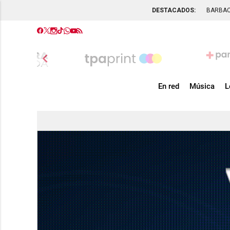
DESTACADOS:
BARBA
chevron_left
En red
Música
L