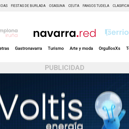
COAS
FIESTAS DE BURLADA
OSASUNA
CEUTA
FANGOS TUDELA
CLASIFIC
etras
Gastronavarra
Turismo
Arte y moda
OrgullosXs
T
PUBLICIDAD