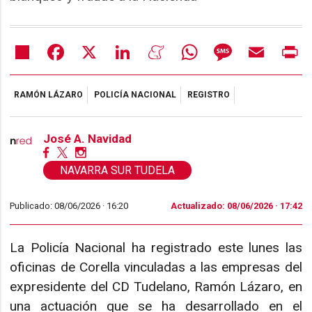
Share
Facebook
X
LinkedIn
Meneame
WhatsApp
Message
Email
Pr
RAMÓN LÁZARO
POLICÍA NACIONAL
REGISTRO
José A. Navidad
NAVARRA SUR TUDELA
Publicado: 08/06/2026 ·
16:20
Actualizado: 08/06/2026 · 17:42
La Policía Nacional ha registrado este lunes las
oficinas de Corella vinculadas a las empresas del
expresidente del CD Tudelano, Ramón Lázaro, en
una actuación que se ha desarrollado en el