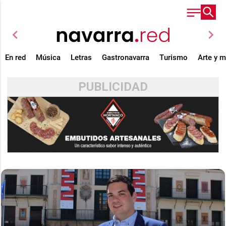
chevron_left
chevron_right
En red
Música
Letras
Gastronavarra
Turismo
Arte y 
PUBLICIDAD