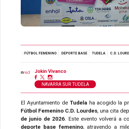
: FÚTBOL FEMENINO
DEPORTE BASE
TUDELA
C.D. LOUR
Jokin Vivanco
NAVARRA SUR TUDELA
El Ayuntamiento de
Tudela
ha acogido la pr
Fútbol Femenino C.D. Lourdes
, una cita de
de junio de 2026
. Este evento volverá a co
deporte base femenino
, atrayendo a mil