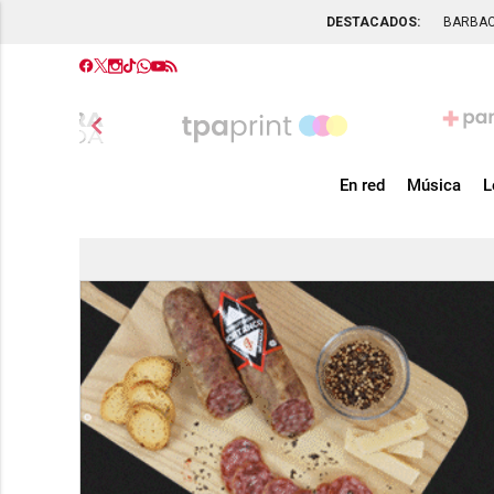
DESTACADOS:
BARBA
chevron_left
En red
Música
L