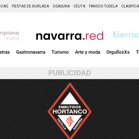
COAS
FIESTAS DE BURLADA
OSASUNA
CEUTA
FANGOS TUDELA
CLASIFIC
etras
Gastronavarra
Turismo
Arte y moda
OrgullosXs
T
PUBLICIDAD