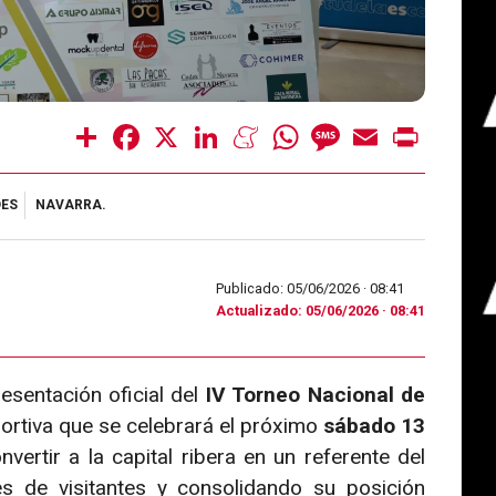
Share
Facebook
X
LinkedIn
Meneame
WhatsApp
Message
Email
Print
DES
NAVARRA.
Publicado: 05/06/2026 ·
08:41
Actualizado: 05/06/2026 · 08:41
esentación oficial del
IV Torneo Nacional de
portiva que se celebrará el próximo
sábado 13
nvertir a la capital ribera en un referente del
es de visitantes y consolidando su posición