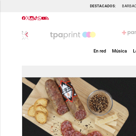
DESTACADOS:
BARBA
chevron_left
En red
Música
L