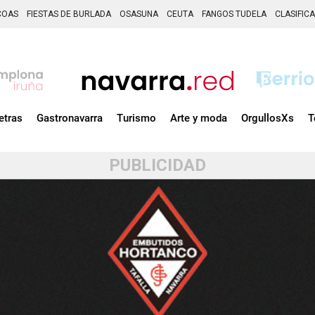
COAS
FIESTAS DE BURLADA
OSASUNA
CEUTA
FANGOS TUDELA
CLASIFIC
etras
Gastronavarra
Turismo
Arte y moda
OrgullosXs
T
PUBLICIDAD