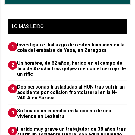
LO
MÁS LEIDO
Investigan el hallazgo de restos humanos en la
1
cola del embalse de Yesa, en Zaragoza
Un hombre, de 62 años, herido en el campo de
2
tiro de Aizoáin tras golpearse con el cerrojo de
un rifle
​Dos personas trasladadas al HUN tras sufrir un
3
accidente por colisión frontolateral en la N-
240-A en Sarasa
Sofocado un incendio en la cocina de una
4
vivienda en Lezkairu
Herido muy grave un trabajador de 38 años tras
5
sufrir un accidente laboral con agua hirviendo