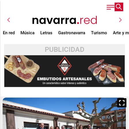
chevron_left
chevron_right
En red
Música
Letras
Gastronavarra
Turismo
Arte y 
PUBLICIDAD