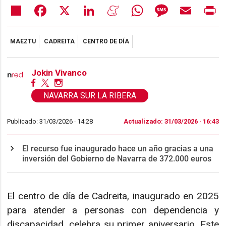
Share
Facebook
X
LinkedIn
Meneame
WhatsApp
Message
Email
Pr
MAEZTU
CADREITA
CENTRO DE DÍA
Jokin Vivanco
NAVARRA SUR LA RIBERA
Publicado: 31/03/2026 ·
14:28
Actualizado: 31/03/2026 · 16:43
El recurso fue inaugurado hace un año gracias a una
inversión del Gobierno de Navarra de 372.000 euros
El centro de día de Cadreita, inaugurado en 2025
para atender a personas con dependencia y
discapacidad, celebra su primer aniversario. Este