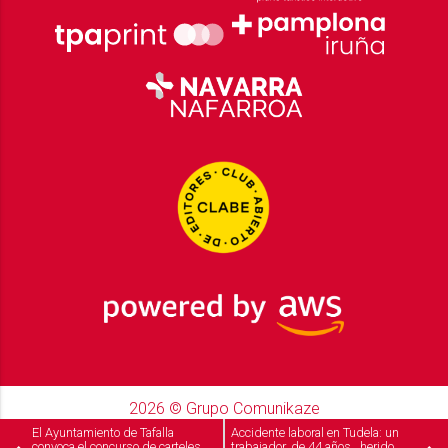
2026
© Grupo Comunikaze
Desarrollado por:
OA Cloud
El Ayuntamiento de Tafalla
Accidente laboral en Tudela: un
convoca el concurso de carteles
trabajador, de 44 años, herido