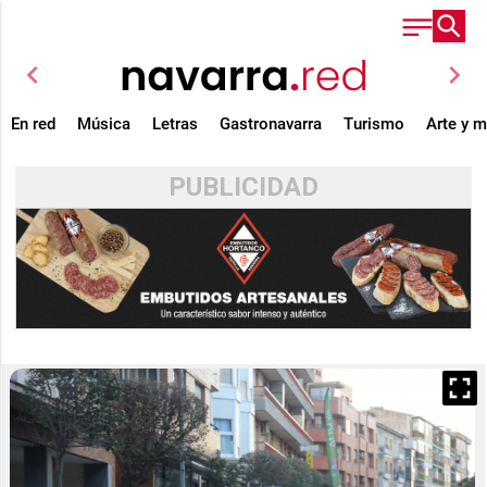
chevron_left
chevron_right
En red
Música
Letras
Gastronavarra
Turismo
Arte y 
PUBLICIDAD