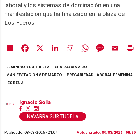
laboral y los sistemas de dominación en una
manifestación que ha finalizado en la plaza de
Los Fueros.
Share
Facebook
X
LinkedIn
Meneame
WhatsApp
Message
Email
Pr
FEMINISMO EN TUDELA
PLATAFORMA 8M
MANIFESTACIÓN 8 DE MARZO
PRECARIEDAD LABORAL FEMENINA
IES BENJ
Ignacio Solla
NAVARRA SUR TUDELA
Publicado: 08/03/2026 ·
21:04
Actualizado: 09/03/2026 · 08:29