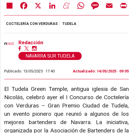
Share
Facebook
X
LinkedIn
Meneame
WhatsApp
Message
Email
Pr
COCTELERÍA CON VERDURAS
TUDELA
Redacción
NAVARRA SUR TUDELA
Publicado: 13/05/2025 ·
17:40
Actualizado: 14/05/2025 · 09:05
El Tudela Green Temple, antigua iglesia de San
Nicolás, celebró ayer el I Concurso de Coctelería
con Verduras – Gran Premio Ciudad de Tudela,
un evento pionero que reunió a algunos de los
mejores bartenders de Navarra. La iniciativa,
organizada por la Asociación de Bartenders de la