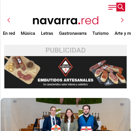
chevron_left
chevron_right
En red
Música
Letras
Gastronavarra
Turismo
Arte y 
PUBLICIDAD