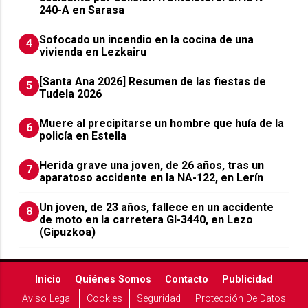
240-A en Sarasa
Sofocado un incendio en la cocina de una
4
vivienda en Lezkairu
[Santa Ana 2026] Resumen de las fiestas de
5
Tudela 2026
Muere al precipitarse un hombre que huía de la
6
policía en Estella
Herida grave una joven, de 26 años, tras un
7
aparatoso accidente en la NA-122, en Lerín
Un joven, de 23 años, fallece en un accidente
8
de moto en la carretera GI-3440, en Lezo
(Gipuzkoa)
Inicio
Quiénes Somos
Contacto
Publicidad
Aviso Legal
Cookies
Seguridad
Protección De Datos