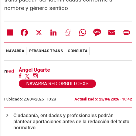
nombre y género sentido
Share
Facebook
X
LinkedIn
Meneame
WhatsApp
Message
Email
Pr
NAVARRA
PERSONAS TRANS
CONSULTA
Ángel Ugarte
NAVARRA RED ORGULLOSXS
Publicado: 23/04/2026 ·
10:28
Actualizado: 23/04/2026 · 10:42
Ciudadanía, entidades y profesionales podrán
plantear aportaciones antes de la redacción del texto
normativo