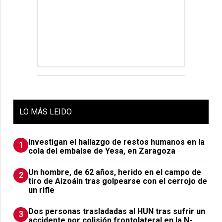
LO
MÁS LEIDO
Investigan el hallazgo de restos humanos en la
1
cola del embalse de Yesa, en Zaragoza
Un hombre, de 62 años, herido en el campo de
2
tiro de Aizoáin tras golpearse con el cerrojo de
un rifle
​Dos personas trasladadas al HUN tras sufrir un
3
accidente por colisión frontolateral en la N-