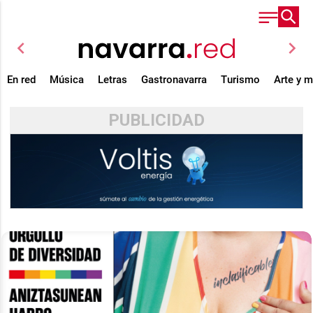
chevron_left
chevron_right
En red
Música
Letras
Gastronavarra
Turismo
Arte y 
PUBLICIDAD