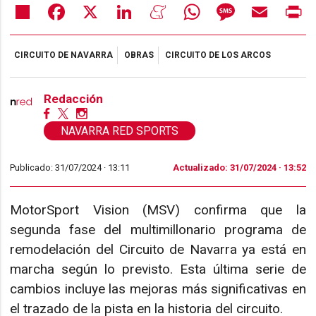
Share
Facebook
X
LinkedIn
Meneame
WhatsApp
Message
Email
Pr
CIRCUITO DE NAVARRA
OBRAS
CIRCUITO DE LOS ARCOS
Redacción
NAVARRA RED SPORTS
Publicado: 31/07/2024 ·
13:11
Actualizado: 31/07/2024 · 13:52
MotorSport Vision (MSV) confirma que la
segunda fase del multimillonario programa de
remodelación del Circuito de Navarra ya está en
marcha según lo previsto. Esta última serie de
cambios incluye las mejoras más significativas en
el trazado de la pista en la historia del circuito.