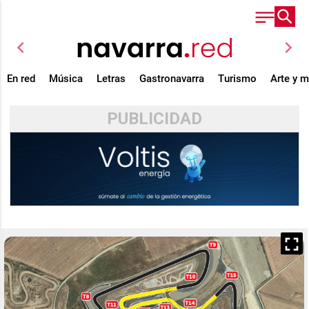
chevron_left
chevron_right
En red
Música
Letras
Gastronavarra
Turismo
Arte y 
PUBLICIDAD