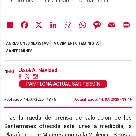
compromiso contra la violencia machista
Share
Facebook
X
LinkedIn
Meneame
WhatsApp
Message
Email
Pr
AGRESIONES SEXISTAS
MOVIMIENTO FEMINISTA
SANFERMINES
José A. Navidad
PAMPLONA ACTUAL SAN FERMÍN
Publicado: 14/07/2025 ·
18:45
Actualizado: 14/07/2025 · 18:46
Tras la rueda de prensa de valoración de los
Sanfermines ofrecida este lunes a mediodía, la
Plataforma de Mujeres contra la Violencia Sexista