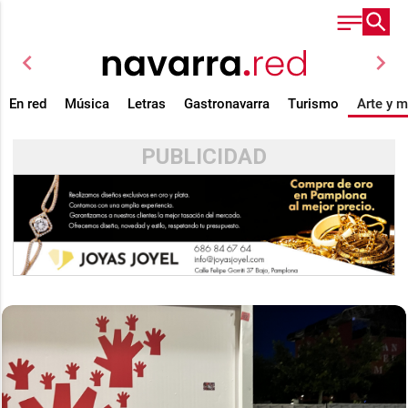
chevron_left
chevron_right
En red
Música
Letras
Gastronavarra
Turismo
Arte y 
PUBLICIDAD