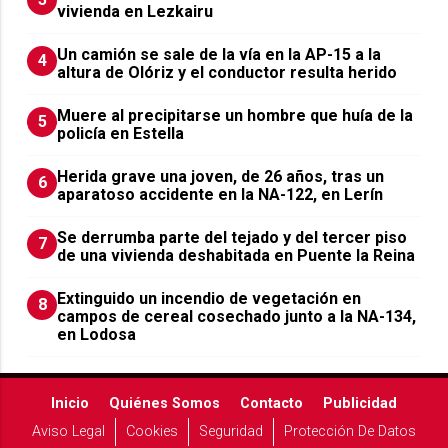
vivienda en Lezkairu
Un camión se sale de la vía en la AP-15 a la
4
altura de Olóriz y el conductor resulta herido
Muere al precipitarse un hombre que huía de la
5
policía en Estella
Herida grave una joven, de 26 años, tras un
6
aparatoso accidente en la NA-122, en Lerín
Se derrumba parte del tejado y del tercer piso
7
de una vivienda deshabitada en Puente la Reina
Extinguido un incendio de vegetación en
8
campos de cereal cosechado junto a la NA-134,
en Lodosa
Inicio
Quiénes Somos
Contacto
Publicidad
Aviso Legal
Cookies
Seguridad
Protección De Datos