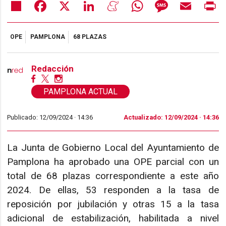
Share
Facebook
X
LinkedIn
Meneame
WhatsApp
Message
Email
Pr
OPE
PAMPLONA
68 PLAZAS
Redacción
PAMPLONA ACTUAL
Publicado: 12/09/2024 ·
14:36
Actualizado: 12/09/2024 · 14:36
La Junta de Gobierno Local del Ayuntamiento de
Pamplona ha aprobado una OPE parcial con un
total de 68 plazas correspondiente a este año
2024. De ellas, 53 responden a la tasa de
reposición por jubilación y otras 15 a la tasa
adicional de estabilización, habilitada a nivel