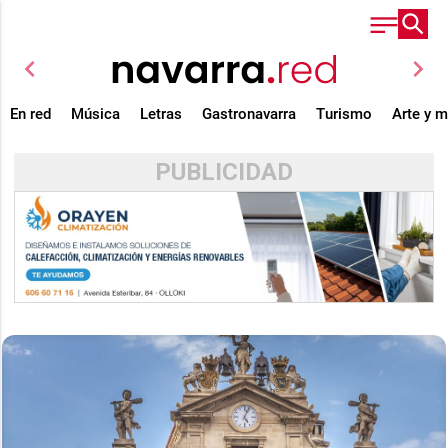
chevron_left
chevron_right
En red
Música
Letras
Gastronavarra
Turismo
Arte y 
PUBLICIDAD