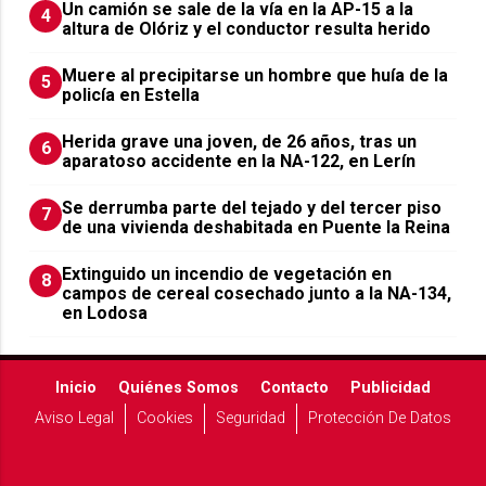
Un camión se sale de la vía en la AP-15 a la
4
altura de Olóriz y el conductor resulta herido
Muere al precipitarse un hombre que huía de la
5
policía en Estella
Herida grave una joven, de 26 años, tras un
6
aparatoso accidente en la NA-122, en Lerín
Se derrumba parte del tejado y del tercer piso
7
de una vivienda deshabitada en Puente la Reina
Extinguido un incendio de vegetación en
8
campos de cereal cosechado junto a la NA-134,
en Lodosa
Inicio
Quiénes Somos
Contacto
Publicidad
Aviso Legal
Cookies
Seguridad
Protección De Datos