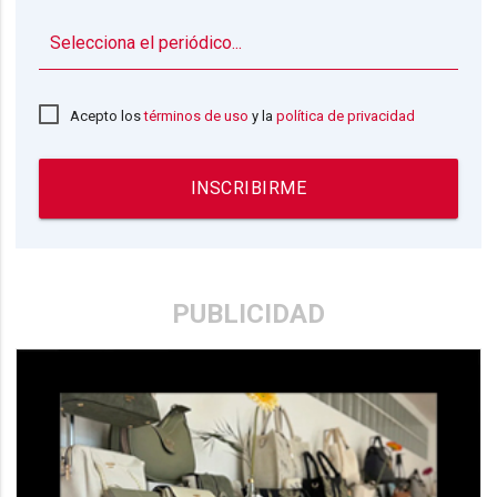
▼
Acepto los
términos de uso
y la
política de privacidad
INSCRIBIRME
PUBLICIDAD