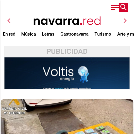
chevron_left
chevron_right
En red
Música
Letras
Gastronavarra
Turismo
Arte y 
PUBLICIDAD