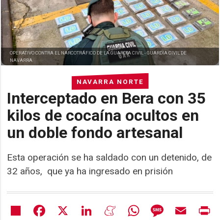
OPERATIVO CONTRA EL NARCOTRÁFICO DE LA GUARDIA CIVIL -
GUARDIA CIVIL DE
NAVARRA
NAVARRA NORTE
Interceptado en Bera con 35
kilos de cocaína ocultos en
un doble fondo artesanal
Esta operación se ha saldado con un detenido, de
32 años, que ya ha ingresado en prisión
Share
Facebook
X
LinkedIn
Meneame
WhatsApp
Message
Email
Pr