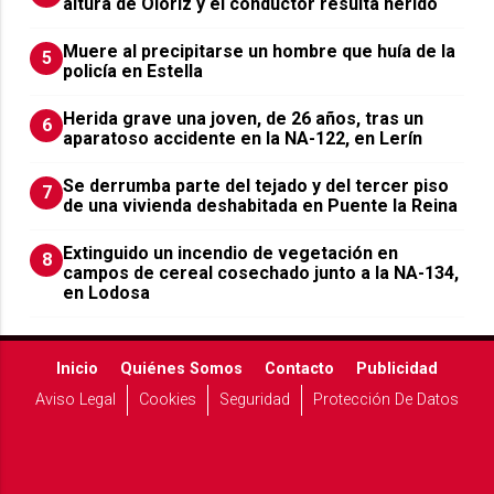
altura de Olóriz y el conductor resulta herido
Muere al precipitarse un hombre que huía de la
5
policía en Estella
Herida grave una joven, de 26 años, tras un
6
aparatoso accidente en la NA-122, en Lerín
Se derrumba parte del tejado y del tercer piso
7
de una vivienda deshabitada en Puente la Reina
Extinguido un incendio de vegetación en
8
campos de cereal cosechado junto a la NA-134,
en Lodosa
Inicio
Quiénes Somos
Contacto
Publicidad
Aviso Legal
Cookies
Seguridad
Protección De Datos