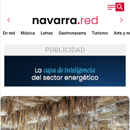
chevron_left
chevron_right
En red
Música
Letras
Gastronavarra
Turismo
Arte y 
PUBLICIDAD