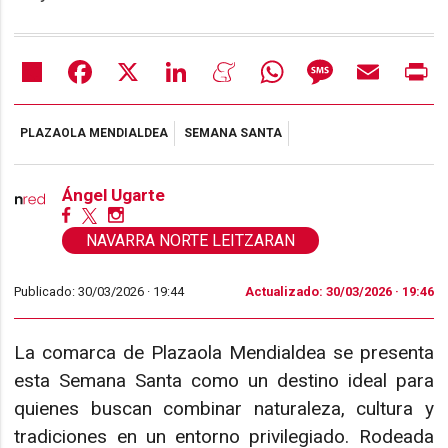
Share
Facebook
X
LinkedIn
Meneame
WhatsApp
Message
Email
Pr
PLAZAOLA MENDIALDEA
SEMANA SANTA
Ángel Ugarte
NAVARRA NORTE LEITZARAN
Publicado: 30/03/2026 ·
19:44
Actualizado: 30/03/2026 · 19:46
La comarca de Plazaola Mendialdea se presenta
esta Semana Santa como un destino ideal para
quienes buscan combinar naturaleza, cultura y
tradiciones en un entorno privilegiado. Rodeada