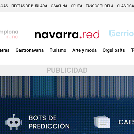
COAS
FIESTAS DE BURLADA
OSASUNA
CEUTA
FANGOS TUDELA
CLASIFIC
etras
Gastronavarra
Turismo
Arte y moda
OrgullosXs
T
PUBLICIDAD