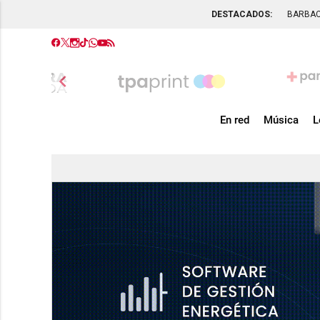
DESTACADOS:
BARBA
chevron_left
En red
Música
L