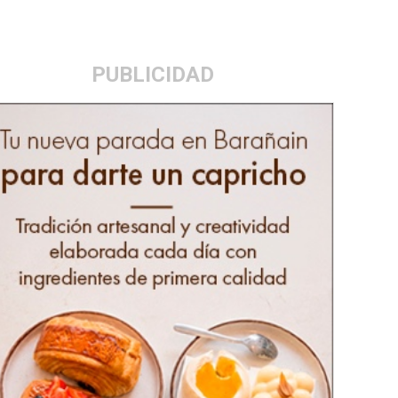
PUBLICIDAD
as protestan por la supresión de pediatría en Larraun-Lekunberri
cedida