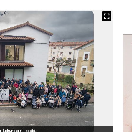
un-Lekunberri
cedida
Famili