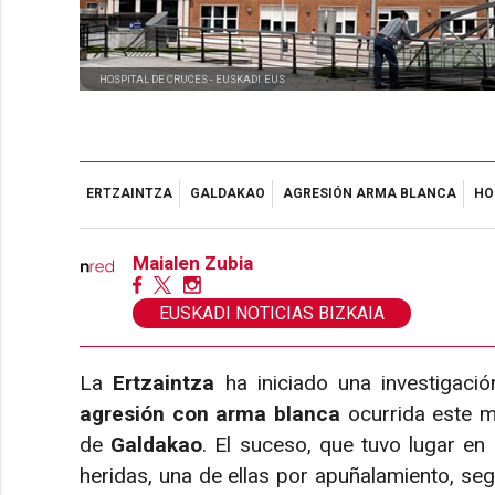
HOSPITAL DE CRUCES -
EUSKADI.EUS
ERTZAINTZA
GALDAKAO
AGRESIÓN ARMA BLANCA
HO
Maialen Zubia
EUSKADI NOTICIAS BIZKAIA
La
Ertzaintza
ha iniciado una investigació
agresión con arma blanca
ocurrida este mi
de
Galdakao
. El suceso, que tuvo lugar en
heridas, una de ellas por apuñalamiento, s