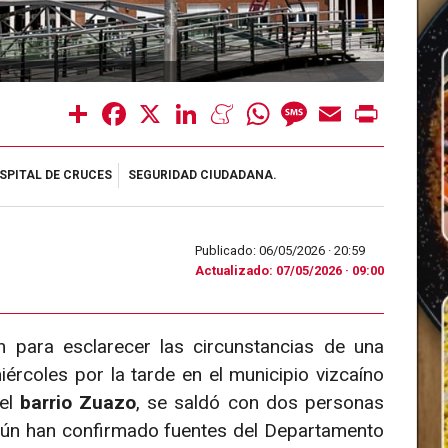
Share
Facebook
X
LinkedIn
Meneame
WhatsApp
Message
Email
Print
SPITAL DE CRUCES
SEGURIDAD CIUDADANA.
Publicado: 06/05/2026 ·
20:59
Actualizado: 07/05/2026 · 09:00
n para esclarecer las circunstancias de una
ércoles por la tarde en el municipio vizcaíno
 el
barrio Zuazo
, se saldó con dos personas
egún han confirmado fuentes del Departamento