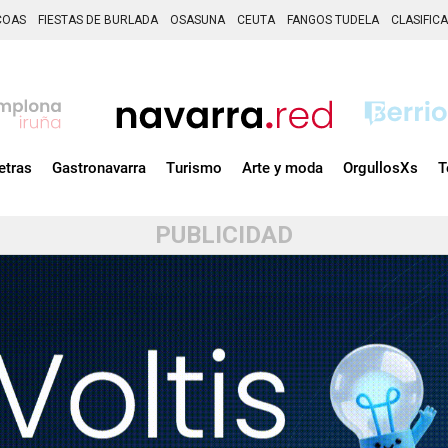
COAS
FIESTAS DE BURLADA
OSASUNA
CEUTA
FANGOS TUDELA
CLASIFIC
etras
Gastronavarra
Turismo
Arte y moda
OrgullosXs
T
PUBLICIDAD