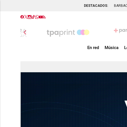
DESTACADOS:
BARBA
chevron_left
En red
Música
L