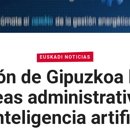
EUSKADI NOTICIAS
ón de Gipuzkoa 
eas administrati
nteligencia artif