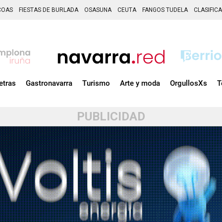
COAS
FIESTAS DE BURLADA
OSASUNA
CEUTA
FANGOS TUDELA
CLASIFIC
etras
Gastronavarra
Turismo
Arte y moda
OrgullosXs
T
PUBLICIDAD