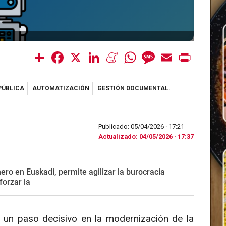
Share
Facebook
X
LinkedIn
Meneame
WhatsApp
Message
Email
Print
PÚBLICA
AUTOMATIZACIÓN
GESTIÓN DOCUMENTAL.
Publicado: 05/04/2026 ·
17:21
Actualizado: 04/05/2026 · 17:37
ero en Euskadi, permite agilizar la burocracia
forzar la
un paso decisivo en la modernización de la