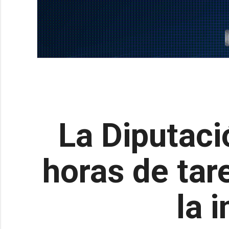
La Diputaci
horas de tar
la i