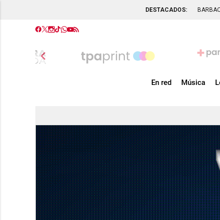
DESTACADOS:
BARBA
chevron_left
En red
Música
L