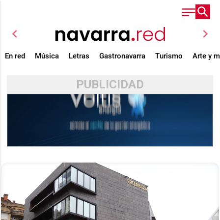
chevron_left
chevron_right
En red
Música
Letras
Gastronavarra
Turismo
Arte y 
PUBLICIDAD