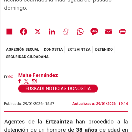
domingo.
Share
Facebook
X
LinkedIn
Meneame
WhatsApp
Message
Email
Pr
AGRESIÓN SEXUAL
DONOSTIA
ERTZAINTZA
DETENIDO
SEGURIDAD CIUDADANA.
Maite Fernández
EUSKADI NOTICIAS DONOSTIA
Publicado: 29/01/2026 ·
15:57
Actualizado: 29/01/2026 · 19:14
Agentes de la
Ertzaintza
han procedido a la
detención de un hombre de
38 años
de edad en