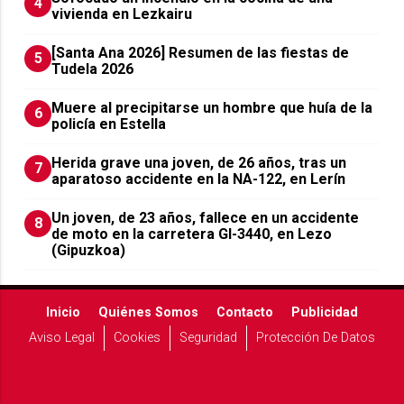
4
vivienda en Lezkairu
[Santa Ana 2026] Resumen de las fiestas de
5
Tudela 2026
Muere al precipitarse un hombre que huía de la
6
policía en Estella
Herida grave una joven, de 26 años, tras un
7
aparatoso accidente en la NA-122, en Lerín
Un joven, de 23 años, fallece en un accidente
8
de moto en la carretera GI-3440, en Lezo
(Gipuzkoa)
Inicio
Quiénes Somos
Contacto
Publicidad
Aviso Legal
Cookies
Seguridad
Protección De Datos