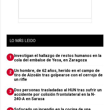
LO
MÁS LEIDO
Investigan el hallazgo de restos humanos en la
1
cola del embalse de Yesa, en Zaragoza
Un hombre, de 62 años, herido en el campo de
2
tiro de Aizoáin tras golpearse con el cerrojo de
un rifle
​Dos personas trasladadas al HUN tras sufrir un
3
accidente por colisión frontolateral en la N-
240-A en Sarasa
Sofocado un incendio en la cocina de una