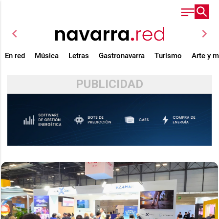
chevron_left
chevron_right
En red
Música
Letras
Gastronavarra
Turismo
Arte y 
PUBLICIDAD