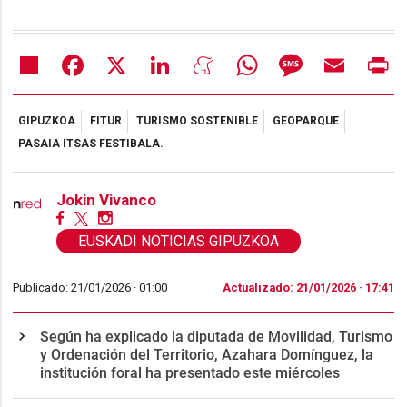
Share
Facebook
X
LinkedIn
Meneame
WhatsApp
Message
Email
Pr
GIPUZKOA
FITUR
TURISMO SOSTENIBLE
GEOPARQUE
PASAIA ITSAS FESTIBALA.
Jokin Vivanco
EUSKADI NOTICIAS GIPUZKOA
Publicado: 21/01/2026 ·
01:00
Actualizado: 21/01/2026 · 17:41
Según ha explicado la diputada de Movilidad, Turismo
y Ordenación del Territorio, Azahara Domínguez, la
institución foral ha presentado este miércoles