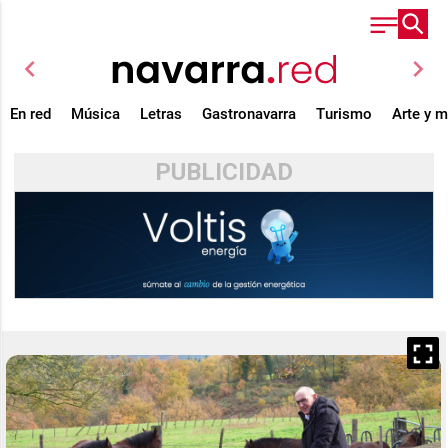
chevron_left
chevron_right
En red
Música
Letras
Gastronavarra
Turismo
Arte y 
PUBLICIDAD