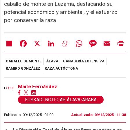
caballo de monte en Lezama, destacando su
potencial económico y ambiental, y el esfuerzo
por conservar la raza
Share
Facebook
X
LinkedIn
Meneame
WhatsApp
Message
Email
Pr
CABALLO DE MONTE
ÁLAVA
GANADERÍA EXTENSIVA
RAMIRO GONZÁLEZ
RAZA AUTÓCTONA
Maite Fernández
EUSKADI NOTICIAS ÁLAVA-ARABA
Publicado: 09/12/2025 ·
01:00
Actualizado: 09/12/2025 · 11:38