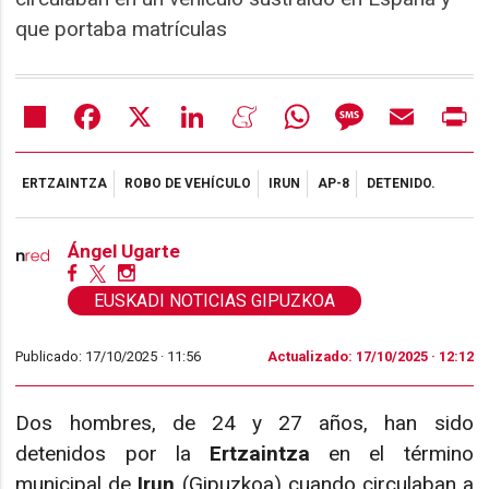
que portaba matrículas
Share
Facebook
X
LinkedIn
Meneame
WhatsApp
Message
Email
Pr
ERTZAINTZA
ROBO DE VEHÍCULO
IRUN
AP-8
DETENIDO.
Ángel Ugarte
EUSKADI NOTICIAS GIPUZKOA
Publicado: 17/10/2025 ·
11:56
Actualizado: 17/10/2025 · 12:12
Dos hombres, de 24 y 27 años, han sido
detenidos por la
Ertzaintza
en el término
municipal de
Irun
(Gipuzkoa) cuando circulaban a