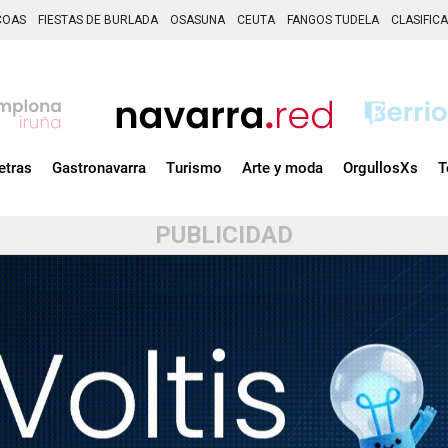
COAS
FIESTAS DE BURLADA
OSASUNA
CEUTA
FANGOS TUDELA
CLASIFIC
etras
Gastronavarra
Turismo
Arte y moda
OrgullosXs
T
PUBLICIDAD