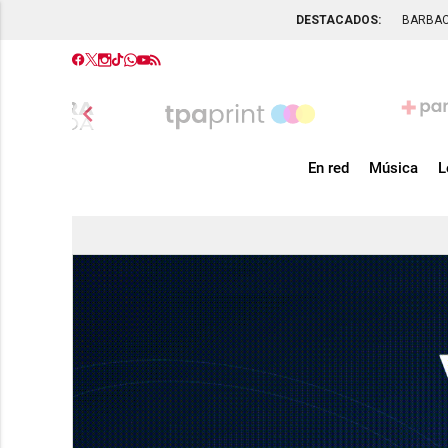
DESTACADOS:
BARBA
chevron_left
En red
Música
L