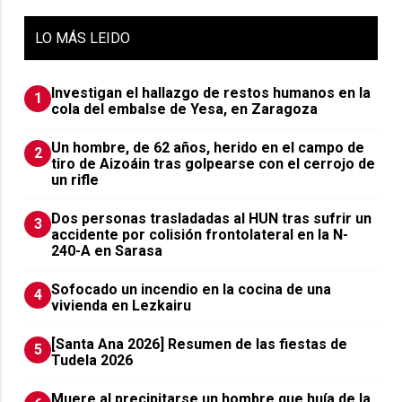
LO
MÁS LEIDO
Investigan el hallazgo de restos humanos en la
1
cola del embalse de Yesa, en Zaragoza
Un hombre, de 62 años, herido en el campo de
2
tiro de Aizoáin tras golpearse con el cerrojo de
un rifle
​Dos personas trasladadas al HUN tras sufrir un
3
accidente por colisión frontolateral en la N-
240-A en Sarasa
Sofocado un incendio en la cocina de una
4
vivienda en Lezkairu
[Santa Ana 2026] Resumen de las fiestas de
5
Tudela 2026
Muere al precipitarse un hombre que huía de la