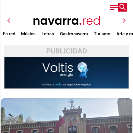
chevron_left
chevron_right
En red
Música
Letras
Gastronavarra
Turismo
Arte y 
PUBLICIDAD