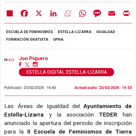
Share
Facebook
X
LinkedIn
Meneame
WhatsApp
Message
Email
Pr
ESCUELA DE FEMINISMOS
ESTELLA-LIZARRA
IGUALDAD
FORMACIÓN GRATUITA
UPNA.
Jon Piquero
ESTELLA DIGITAL ESTELLA-LIZARRA
Publicado: 23/02/2026 ·
16:40
Actualizado: 23/02/2026 · 16:53
Las Áreas de Igualdad del
Ayuntamiento de
Estella-Lizarra
y la asociación
TEDER
han
anunciado la apertura del periodo de inscripción
para la
II Escuela de Feminismos de Tierra